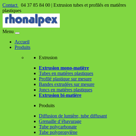
Contact
04 37 85 84 00 |
Extrusion tubes et profilés en matières
plastiques
Menu
Accueil
Produits
Extrusion
Extrusion mono-matière
Tubes en matières plastiques
Profilé plastique sur mesure
Bandes extrudées sur mesure
Joncs en matières plastiques
Extrusion bi-matière
Produits
Diffusion de lumière, tube diffusant
Grenaille d’ébavurage
Tube polycarbonate
Tube polypropylène