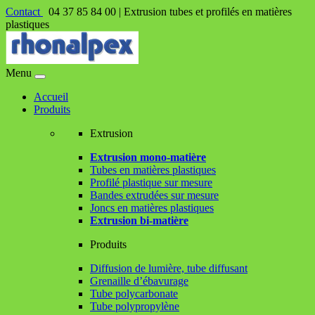
Contact
04 37 85 84 00 |
Extrusion tubes et profilés en matières
plastiques
Menu
Accueil
Produits
Extrusion
Extrusion mono-matière
Tubes en matières plastiques
Profilé plastique sur mesure
Bandes extrudées sur mesure
Joncs en matières plastiques
Extrusion bi-matière
Produits
Diffusion de lumière, tube diffusant
Grenaille d’ébavurage
Tube polycarbonate
Tube polypropylène