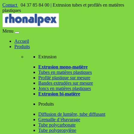
Contact
04 37 85 84 00 |
Extrusion tubes et profilés en matières
plastiques
Menu
Accueil
Produits
Extrusion
Extrusion mono-matière
Tubes en matières plastiques
Profilé plastique sur mesure
Bandes extrudées sur mesure
Joncs en matières plastiques
Extrusion bi-matière
Produits
Diffusion de lumière, tube diffusant
Grenaille d’ébavurage
Tube polycarbonate
Tube polypropylène